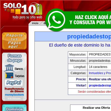
propiedadesto
El dueño de este dominio lo ha
Mayusculas:
PROPIEDADES
Minusculas:
propiedadestop
Longitud:
14 caracteres
Categorias:
Inmuebles y Pr
Precio:
Realizar una of
Visitar!
propiedadesto
Serán consideradas ofer
Realizar una Oferta