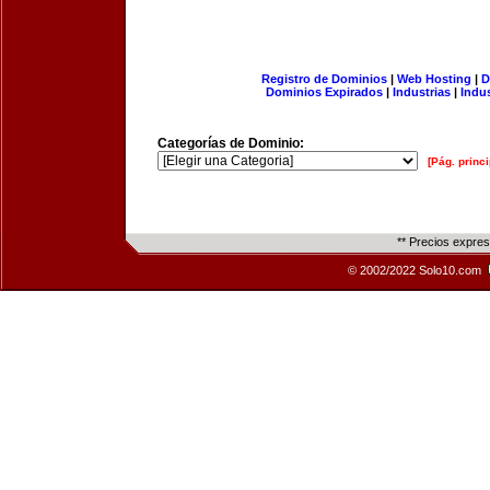
Registro de Dominios
|
Web Hosting
|
D
Dominios Expirados
|
Industrias
|
Indu
Categorías de Dominio:
[Pág. princi
** Precios expre
© 2002/2022 Solo10.com