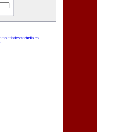
propiedadesmarbella.es
|
m
|