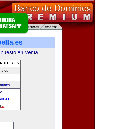
ella.es
 puesto en Venta
RBELLA.ES
la.es
edades
a!
lla.es
tas