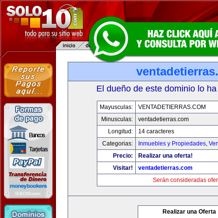
ventadetierra
El dueño de este dominio lo ha
Mayusculas:
VENTADETIERRAS.COM
Minusculas:
ventadetierras.com
Longitud:
14 caracteres
Categorias:
Inmuebles y Propiedades
,
Ven
Precio:
Realizar una oferta!
Visitar!
ventadetierras.com
Serán consideradas ofer
Realizar una Oferta