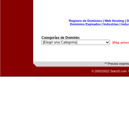
Registro de Dominios
|
Web Hosting
|
D
Dominios Expirados
|
Industrias
|
Indu
Categorías de Dominio:
[Pág. princi
** Precios expre
© 2002/2022 Solo10.com