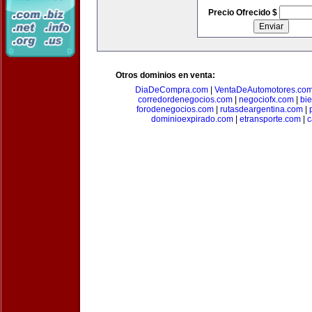
Precio Ofrecido $
Otros dominios en venta:
DiaDeCompra.com
|
VentaDeAutomotores.co
corredordenegocios.com
|
negociofx.com
|
bi
forodenegocios.com
|
rutasdeargentina.com
|
dominioexpirado.com
|
etransporte.com
|
c