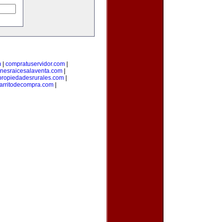
m
|
compratuservidor.com
|
enesraicesalaventa.com
|
propiedadesrurales.com
|
arritodecompra.com
|