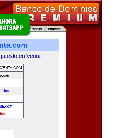
enta.com
 puesto en Venta
AVENTA.COM
ta.com
dades
!
nta.com
tas