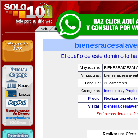
bienesraicesalav
El dueño de este dominio lo ha
Mayusculas:
BIENESRAICESAL
Minusculas:
bienesraicesalaven
Longitud:
20 caracteres
Categorias:
Inmuebles y Propie
Precio:
Realizar una oferta
Visitar!
bienesraicesalave
Serán consideradas ofer
Realizar una Oferta