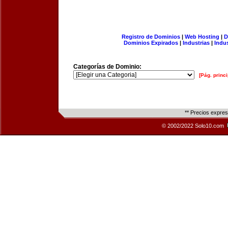
Registro de Dominios
|
Web Hosting
|
D
Dominios Expirados
|
Industrias
|
Indu
Categorías de Dominio:
[Pág. princi
** Precios expre
© 2002/2022 Solo10.com