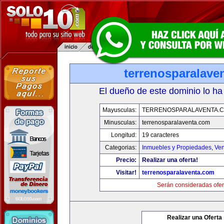
terrenosparalave
El dueño de este dominio lo ha
Mayusculas:
TERRENOSPARALAVENTA.
Minusculas:
terrenosparalaventa.com
Longitud:
19 caracteres
Categorias:
Inmuebles y Propiedades
,
Ven
Precio:
Realizar una oferta!
Visitar!
terrenosparalaventa.com
Serán consideradas ofer
Realizar una Oferta