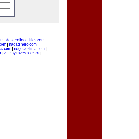
om
|
desarrollodesitios.com
|
.com
|
hagadinero.com
|
os.com
|
negocioslima.com
|
m
|
viajesytravesias.com
|
m
|