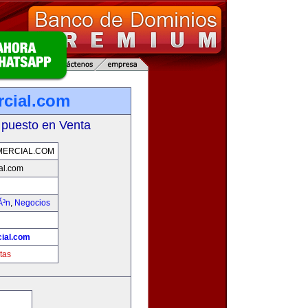
rcial.com
 puesto en Venta
MERCIAL.COM
al.com
Ã³n
,
Negocios
cial.com
tas