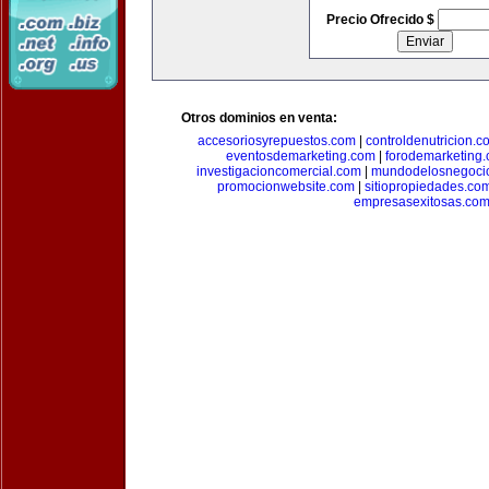
Precio Ofrecido $
Otros dominios en venta:
accesoriosyrepuestos.com
|
controldenutricion.c
eventosdemarketing.com
|
forodemarketing
investigacioncomercial.com
|
mundodelosnegoci
promocionwebsite.com
|
sitiopropiedades.co
empresasexitosas.co