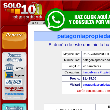
patagoniapropied
El dueño de este dominio lo ha
Mayusculas:
PATAGONIAPROPI
Minusculas:
patagoniapropieda
Longitud:
20 caracteres
Categorias:
Inmuebles y Propie
Precio:
$1,425.00
Visitar!
patagoniapropieda
Serán consideradas ofer
R