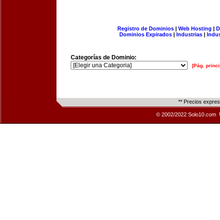
Registro de Dominios
|
Web Hosting
|
D
Dominios Expirados
|
Industrias
|
Indu
Categorías de Dominio:
[Pág. princi
** Precios expre
© 2002/2022 Solo10.com