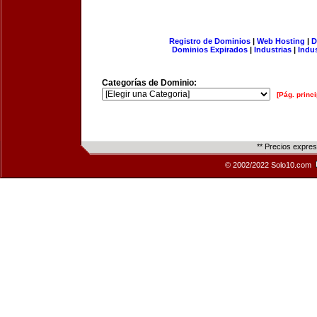
Registro de Dominios
|
Web Hosting
|
D
Dominios Expirados
|
Industrias
|
Indu
Categorías de Dominio:
[Pág. princi
** Precios expre
© 2002/2022 Solo10.com