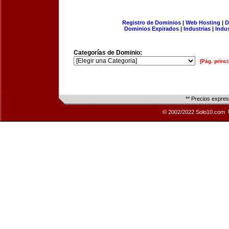
Registro de Dominios
|
Web Hosting
|
D
Dominios Expirados
|
Industrias
|
Indu
Categorías de Dominio:
[Pág. princi
** Precios expre
© 2002/2022 Solo10.com