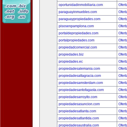
oportunidadinmobiliaria.com
Ofert
paraguayinmuebles.com
Ofert
paraguaypropiedades.com
Ofert
pisosenpamplona.com
Ofert
portaldepropiedades.com
Ofert
portalpropiedades.com
Ofert
propiedadcomercial.com
Ofert
propiedades.biz
Ofert
propiedades.ec
Ofert
propiedadesalemania.com
Ofert
propiedadesaltagracia.com
Ofert
propiedadesamsterdam.com
Ofert
propiedadesantofagasta.com
Ofert
propiedadesarroyito.com
Ofert
propiedadesasuncion.com
Ofert
propiedadesatlanta.com
Ofert
propiedadesatlantida.com
Ofert
propiedadesaustralia.com
Ofert