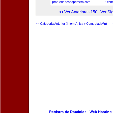
propiedadesrioprimero.com
Ofert
<< Ver Anteriores 150
Ver Si
<< Categoria Anterior (InformÃ¡tica y ComputaciÃ³n)
Registro de Dominios
|
Web Hosting